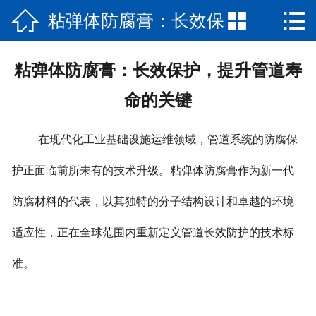



粘弹体防腐膏：长效保
网站首页

产品展示
护，提升管道寿命的关
粘弹体防腐膏：长效保护，提升管道寿
新闻动态
命的关键
键
公司简介
在现代化工业基础设施运维领域，管道系统的防腐保
资质荣誉
护正面临前所未有的技术升级。粘弹体防腐膏作为新一代
工程案例
防腐材料的代表，以其独特的分子结构设计和卓越的环境
适应性，正在全球范围内重新定义管道长效防护的技术标
在线留言
准。
联系我们